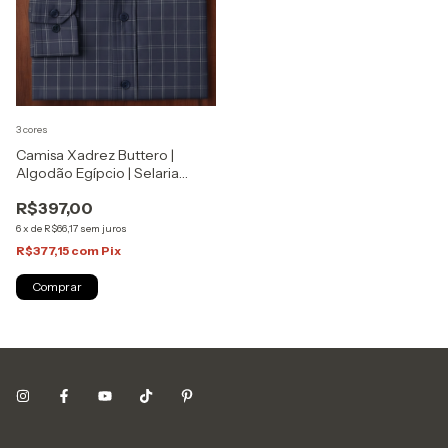
3 cores
Camisa Xadrez Buttero |
Algodão Egípcio | Selaria
Zapone
R$397,00
6
x
de
R$66,17
sem juros
R$377,15
com
Pix
Comprar