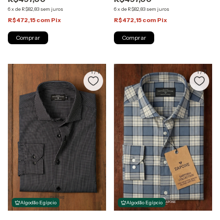
6
x
de
R$82,83
sem juros
6
x
de
R$82,83
sem juros
R$472,15
com
Pix
R$472,15
com
Pix
Comprar
Comprar
1
/
7
1
/
7
Algodão Egípcio
Algodão Egípcio