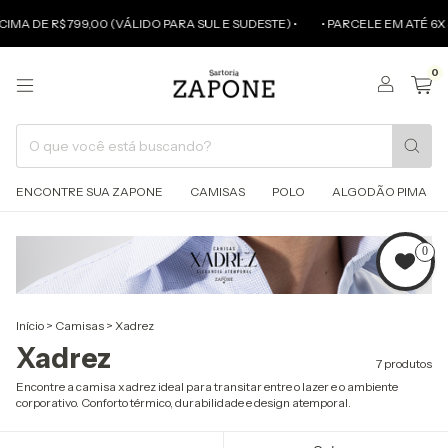
A DE R$ 799,00 (VÁLIDO PARA SUL E SUDESTE) •
• PARCELE EM ATÉ 6X SEM
0
ENCONTRE SUA ZAPONE
CAMISAS
POLO
ALGODÃO PIMA
0
Início
>
Camisas
>
Xadrez
Xadrez
7 produtos
Encontre a camisa xadrez ideal para transitar entre o lazer e o ambiente
corporativo. Conforto térmico, durabilidade e design atemporal.