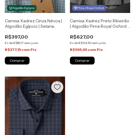
Pima | Royal Oxford
Algodão Egípcio
Camisa Xadrez Cinza Névoa |
Camisa Xadrez Preto Ribeirão
Algodão Egípcio | Selaria
| Algodão Pima Royal Oxford |
Zapone
Selaria Zapone
R$397,00
R$627,00
6
x
de
R$66,17
sem juros
6
x
de
R$104,50
sem juros
R$377,15
com
Pix
R$595,65
com
Pix
Comprar
Comprar
1
/
10