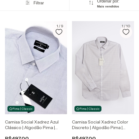
Ordenar por:
Filtrar
Mais vendidos
1
/
9
1
/
10
Pima | Classic
Pima | Classic
Camisa Social Xadrez Azul
Camisa Social Xadrez Color
Clássico | Algodão Pima |
Discreto | Algodão Pima |
Sartoria Zapone
Sartoria Zapone
R$497,00
R$497,00