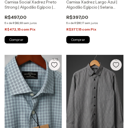
Camisa Social Xadrez Preto
Camisa Xadrez Largo Azul |
Strong | Algodão Egípcio |
Algodão Egípcio | Selaria
Selaria Zapone
Zapone
R$497,00
R$397,00
6
x
de
R$82,83
sem juros
6
x
de
R$66,17
sem juros
R$472,15
com
Pix
R$377,15
com
Pix
Comprar
Comprar
1
/
5
1
/
7