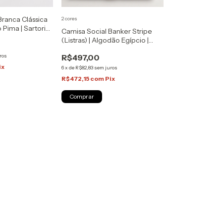
Branca Clássica
2 cores
o Pima | Sartoria
Camisa Social Banker Stripe
(Listras) | Algodão Egípcio |
Sartoria Zapone
ros
R$497,00
ix
6
x
de
R$82,83
sem juros
R$472,15
com
Pix
Comprar