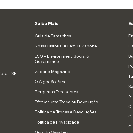
Saiba Mais
E
Guia de Tamanhos
En
Nossa História: A Família Zapone
Ca
ESG - Environment, Social &
Su
Governance
Po
Zapone Magazine
reto - SP
Ta
O Algodão Pima
Sa
Perguntas Frequentes
Ac
Efetuar uma Troca ou Devolução
Ou
Politica de Trocas e Devoluções
Co
Politica de Privacidade
Gu
Guia do Cavalheiro