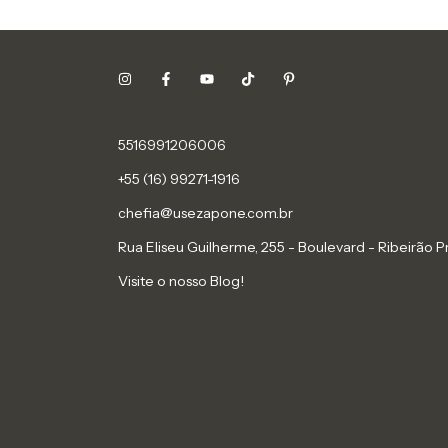
5516991206006
+55 (16) 99271-1916
chefia@usezapone.com.br
Rua Eliseu Guilherme, 255 - Boulevard - Ribeirão P
Visite o nosso Blog!