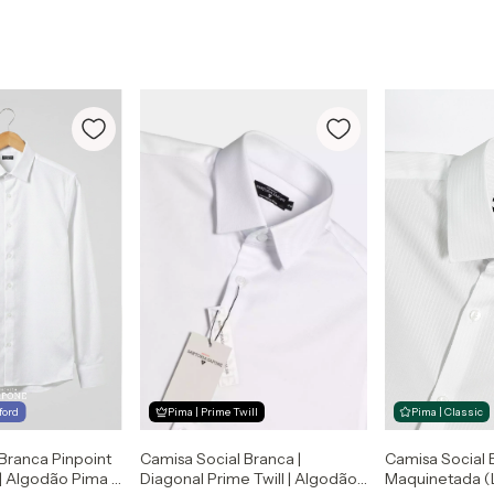
ford
Pima | Prime Twill
Pima | Classic
Camisa Social Branca |
Branca Pinpoint
Camisa Social 
Diagonal Prime Twill | Algodão
 | Algodão Pima |
Maquinetada (