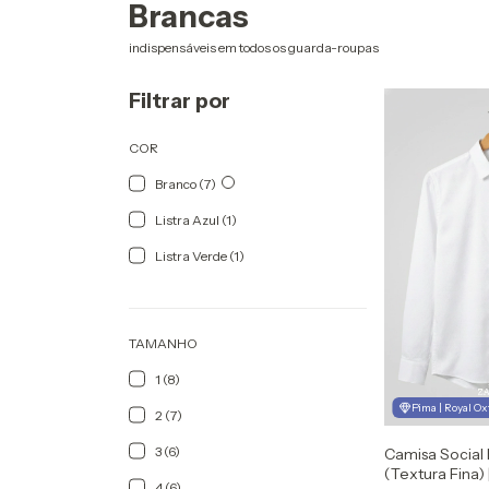
Brancas
indispensáveis em todos os guarda-roupas
Filtrar por
COR
Branco (7)
Listra Azul (1)
Listra Verde (1)
TAMANHO
1 (8)
Pima | Royal Ox
2 (7)
3 (6)
Camisa Social 
(Textura Fina)
4 (6)