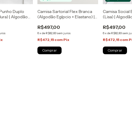
Camisa Social 
Camisa Sartorial Flex Branca
 Punho Duplo
(Lisa) | Algodã
(Algodão Egípcio + Elastano) |
ura) | Algodão
Zapone
Sartoria Zapone
a Zapone
R$497,00
R$497,00
6
x
de
R$82,83
sem ju
6
x
de
R$82,83
sem juros
uros
R$472,15
com
P
R$472,15
com
Pix
ix
Comprar
Comprar