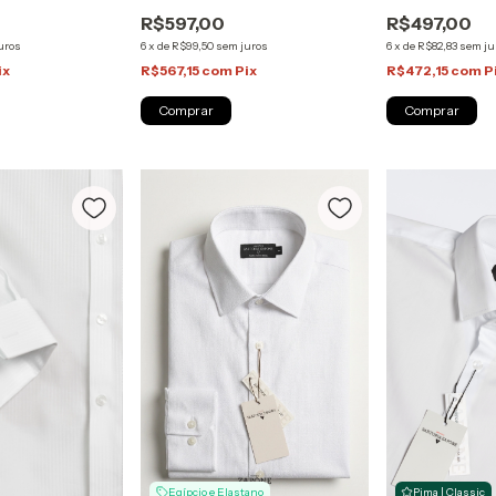
Pima | Sartoria Zapone
ne
sobre Tom) | A
R$597,00
R$497,00
Sartoria Zapo
6
x
de
R$99,50
sem juros
uros
6
x
de
R$82,83
sem ju
R$567,15
com
Pix
ix
R$472,15
com
P
Comprar
Comprar
Pima | Classic
Egípcio e Elastano