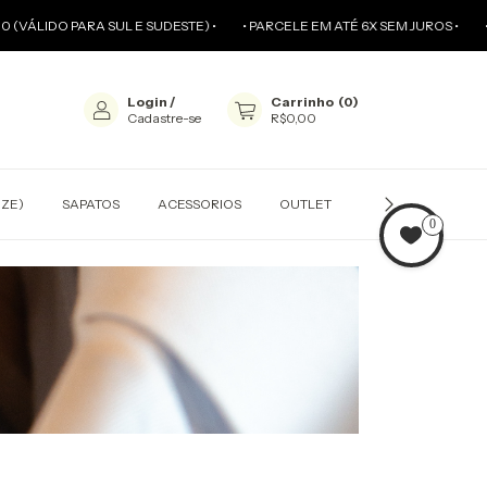
IDO PARA SUL E SUDESTE) •
• PARCELE EM ATÉ 6X SEM JUROS •
• HAND
Login
/
Carrinho
(
0
)
Cadastre-se
R$0,00
IZE)
SAPATOS
ACESSORIOS
OUTLET
CONCIERGE ONLI
0