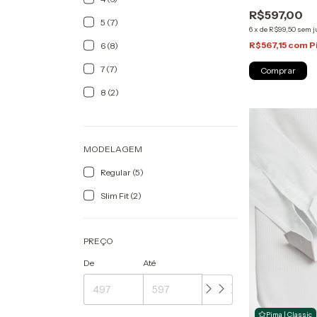
Sartoria Zapo
R$597,00
5 (7)
6
x
de
R$99,50
sem j
R$567,15
com
P
6 (8)
7 (7)
Comprar
8 (2)
MODELAGEM
Regular (5)
Slim Fit (2)
PREÇO
De
Até
Pima | Classic