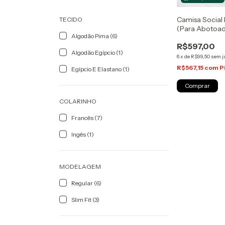
Camisa Social
TECIDO
(Para Abotoad
Algodão Pima (6)
Pima | Sartori
R$597,00
Algodão Egípcio (1)
6
x
de
R$99,50
sem j
R$567,15
com
P
Egípcio E Elastano (1)
Comprar
COLARINHO
Francês (7)
Ingês (1)
MODELAGEM
Regular (6)
Slim Fit (3)